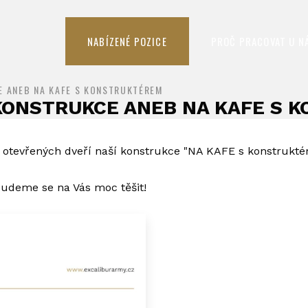
NABÍZENÉ POZICE
PROČ PRACOVAT U N
E ANEB NA KAFE S KONSTRUKTÉREM
KONSTRUKCE ANEB NA KAFE S 
 otevřených dveří naší konstrukce "NA KAFE s konstrukté
budeme se na Vás moc těšit!