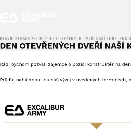
HLAVNÍ STRANA
BLOG
DEN OTEVŘENÝCH DVEŘÍ NAŠÍ KONSTRUKC
DEN OTEVŘENÝCH DVEŘÍ NAŠÍ 
Rádi bychom pozvali zájemce o pozici konstruktér na den
Přijďte nahlédnout na náš vývoj v uvedených termínech, 