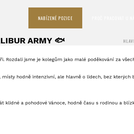
NABÍZENÉ POZICE
PROČ PRACOVAT U N
ALIBUR ARMY 🐟
HLAV
ři. Rozdali jsme je kolegům jako malé poděkování za všechn
ísty hodně intenzivní, ale hlavně o lidech, bez kterých by
lidné a pohodové Vánoce, hodně času s rodinou a blízký