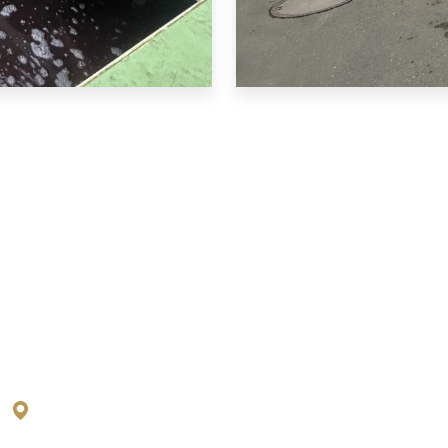
POBOČKA PŘELOUČ
EXCALIBUR ARMY spol. s r. o.
Tovární 1553
535 01 Přelouč