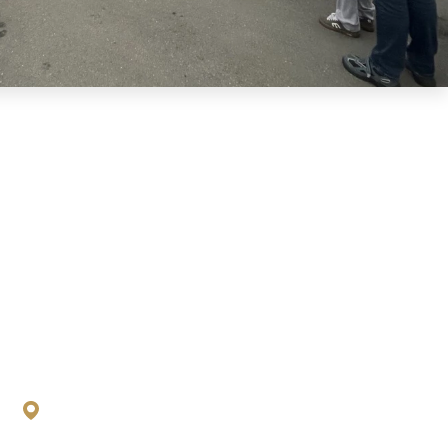
KANCELÁŘ OSTRAVA
EXCALIBUR ARMY spol. s. r. o.
Stodolní 342/1
702 00 Ostrava