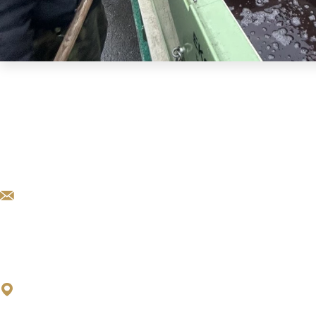
KARIERA@EXCALIBURARMY.CZ
POBOČKA ŠTERNBERK
EXCALIBUR ARMY spol. s r. o.
Olomoucká 1841/175
785 01 Šternberk