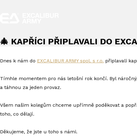
🎄 KAPŘÍCI PŘIPLAVALI DO EXC
Dnes k nám do
EXCALIBUR ARMY spol. s r.o.
připlavali kap
Tímhle momentem pro nás letošní rok končí. Byl náročný, m
a táhnou za jeden provaz.
Všem našim kolegům chceme upřímně poděkovat a popřát k
toho, co dělají.
Děkujeme, že jste u toho s námi.