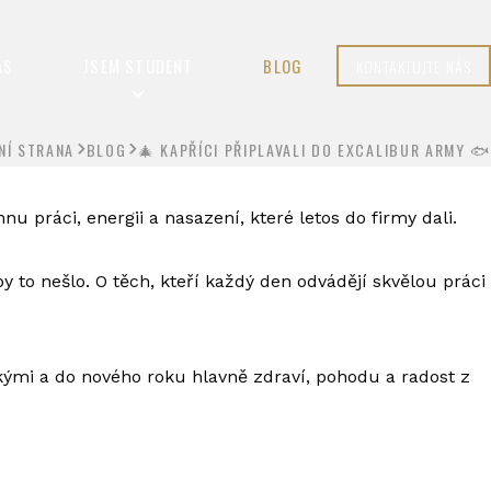
ÁS
JSEM STUDENT
BLOG
KONTAKTUJTE NÁS
NÍ STRANA
BLOG
🎄 KAPŘÍCI PŘIPLAVALI DO EXCALIBUR ARMY 🐟
u práci, energii a nasazení, které letos do firmy dali.
 to nešlo. O těch, kteří každý den odvádějí skvělou práci
mi a do nového roku hlavně zdraví, pohodu a radost z