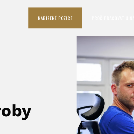
NABÍZENÉ POZICE
PROČ PRACOVAT U N
roby