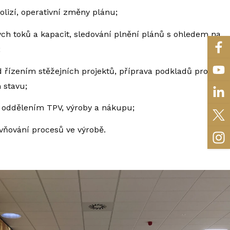
lizí, operativní změny plánu;
ch toků a kapacit, sledování plnění plánů s ohledem na
;
 řízením stěžejních projektů, příprava podkladů pro
 stavu;
 oddělením TPV, výroby a nákupu;
ivňování procesů ve výrobě.