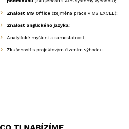
podmínkou
(zkušenosti s APS systémy výhodou);
Znalost MS Office
(zejména práce v MS EXCEL);
Znalost anglického jazyka
;
Analytické myšlení a samostatnost;
Zkušenosti s projektovým řízením výhodou.
CO TI NABÍZÍME