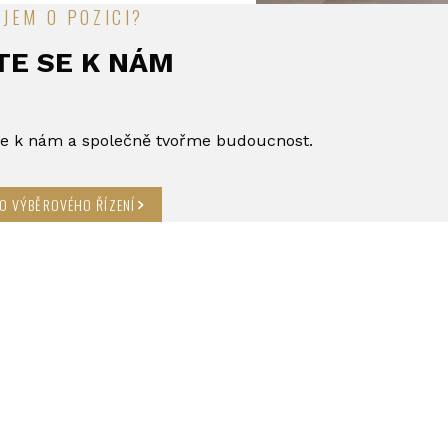
JEM O POZICI?
TE SE K NÁM
 se k nám a společně tvořme budoucnost.
DO VÝBĚROVÉHO ŘÍZENÍ