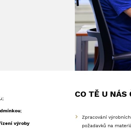
CO TĚ U NÁS
u;
podmínkou
;
Zpracování výrobních 
řízení výroby
požadavků na materiá