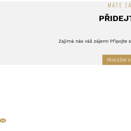
MÁTE ZÁ
PŘIDEJ
Zajímá nás váš zájem! Připojte
PŘIHLÁŠENÍ 
KARIERA@EXCALIBURARMY.CZ