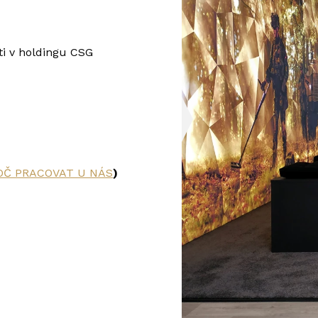
ti v holdingu CSG
OČ PRACOVAT U NÁS
)