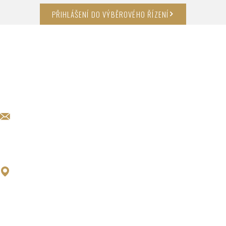
PŘIHLÁŠENÍ DO VÝBĚROVÉHO ŘÍZENÍ
KARIERA@EXCALIBURARMY.CZ
POBOČKA ŠTERNBERK
EXCALIBUR ARMY spol. s r. o.
Olomoucká 1841/175
785 01 Šternberk
Czech Republic