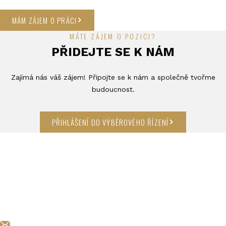
MÁM ZÁJEM O PRÁCI
MÁTE ZÁJEM O POZICI?
PŘIDEJTE SE K NÁM
Zajímá nás váš zájem! Připojte se k nám a společně tvořme
budoucnost.
PŘIHLÁŠENÍ DO VÝBĚROVÉHO ŘÍZENÍ
KARIERA@EXCALIBURARMY.CZ