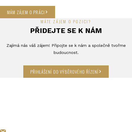
MÁM ZÁJEM O PRÁCI
MÁTE ZÁJEM O POZICI?
PŘIDEJTE SE K NÁM
Zajímá nás váš zájem! Připojte se k nám a společně tvořme
budoucnost.
PŘIHLÁŠENÍ DO VÝBĚROVÉHO ŘÍZENÍ
KARIERA@EXCALIBURARMY.CZ